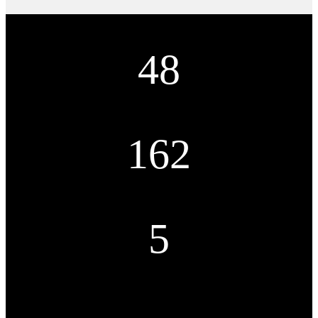
48
Awards won
162
Wine produced
5
Varietals