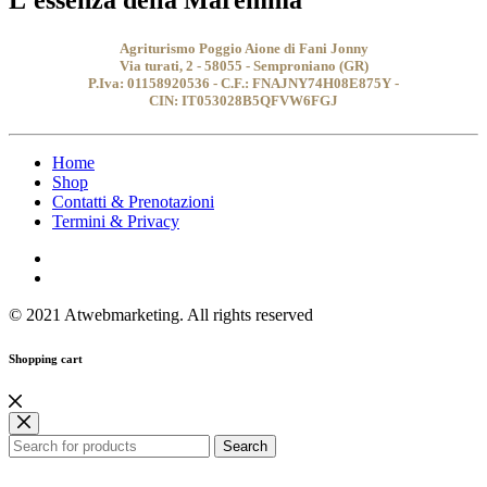
L'essenza della Maremma
Agriturismo Poggio Aione di Fani Jonny
Via turati, 2 - 58055 - Semproniano (GR)
P.Iva: 01158920536 - C.F.: FNAJNY74H08E875Y -
CIN: IT053028B5QFVW6FGJ
Home
Shop
Contatti & Prenotazioni
Termini & Privacy
© 2021 Atwebmarketing. All rights reserved
Shopping cart
Search