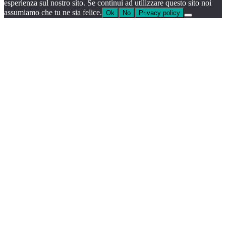
esperienza sul nostro sito. Se continui ad utilizzare questo sito noi
assumiamo che tu ne sia felice.
Ok
No
Privacy policy