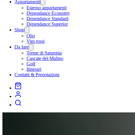
Appartamenti
Open
menu
Esterno appartamenti
Dependance Economy
Dependance Standard
Dependance Superior
Shop
Open
menu
Olio
Vini rossi
Da fare
Open
menu
Terme di Saturrnia
Cascate del Mulino
Golf
Itinerari
Contatti & Prenotazioni