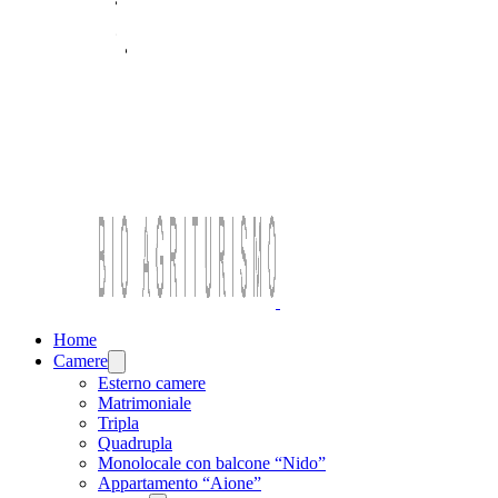
Home
Camere
Open
menu
Esterno camere
Matrimoniale
Tripla
Quadrupla
Monolocale con balcone “Nido”
Appartamento “Aione”