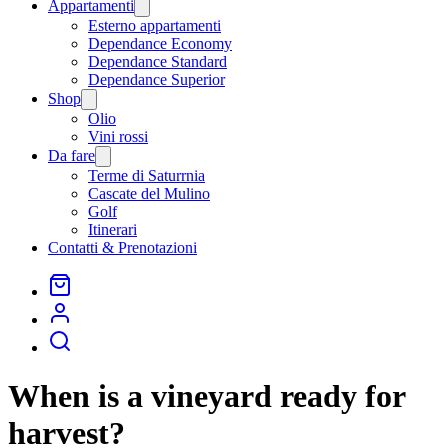
Appartamenti
Open
menu
Esterno appartamenti
Dependance Economy
Dependance Standard
Dependance Superior
Shop
Open
menu
Olio
Vini rossi
Da fare
Open
menu
Terme di Saturrnia
Cascate del Mulino
Golf
Itinerari
Contatti & Prenotazioni
When is a vineyard ready for
harvest?