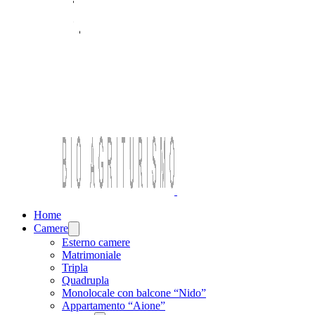
Home
Camere
Open
menu
Esterno camere
Matrimoniale
Tripla
Quadrupla
Monolocale con balcone “Nido”
Appartamento “Aione”